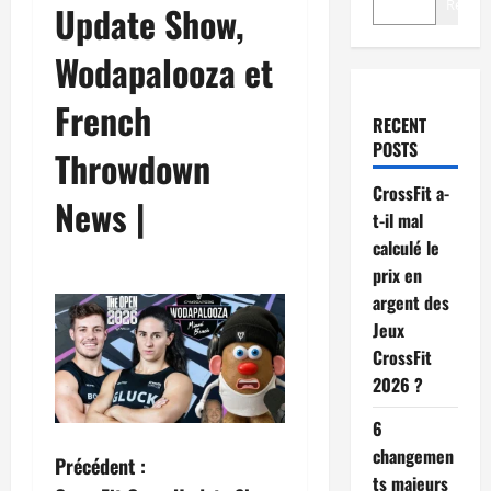
Recher
Update Show,
Wodapalooza et
French
RECENT
POSTS
Throwdown
CrossFit a-
News |
t-il mal
calculé le
prix en
argent des
Jeux
CrossFit
2026 ?
6
changemen
Précédent :
ts majeurs