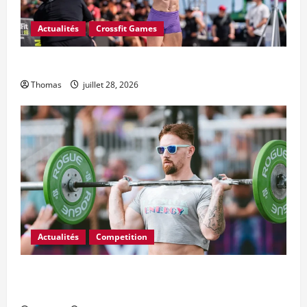
Actualités
Crossfit Games
L’Open CrossFit 2027 commence le 18 février
Thomas
juillet 28, 2026
Actualités
Competition
FloElite diffusera Wodapalooza SoCal et 2027
Wodapalooza Miami Beach