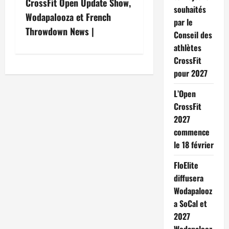
CrossFit Open Update Show,
souhaités
Wodapalooza et French
par le
Throwdown News |
Conseil des
athlètes
CrossFit
pour 2027
L’Open
CrossFit
2027
commence
le 18 février
FloElite
diffusera
Wodapalooz
a SoCal et
2027