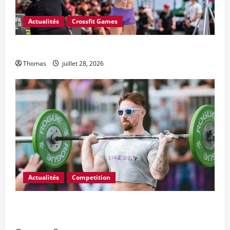
Actualités
Crossfit Games
L’Open CrossFit 2027 commence le 18 février
Thomas
juillet 28, 2026
Actualités
Competition
FloElite diffusera Wodapalooza SoCal et 2027
Wodapalooza Miami Beach