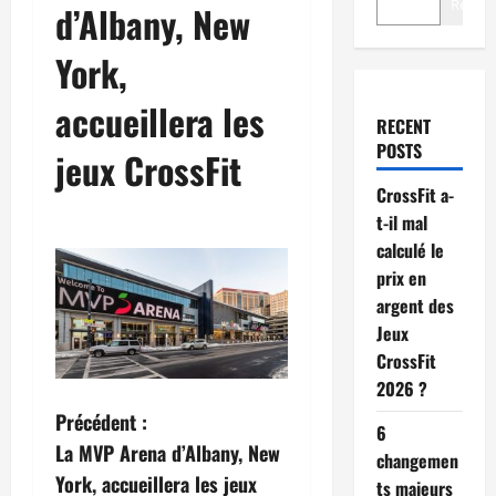
Recher
d’Albany, New
York,
accueillera les
RECENT
POSTS
jeux CrossFit
CrossFit a-
t-il mal
calculé le
prix en
argent des
Jeux
CrossFit
2026 ?
Précédent :
6
La MVP Arena d’Albany, New
changemen
York, accueillera les jeux
ts majeurs