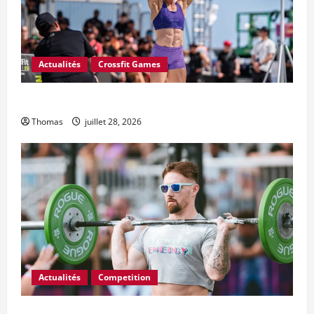
Actualités
Crossfit Games
L’Open CrossFit 2027 commence le 18 février
Thomas
juillet 28, 2026
Actualités
Competition