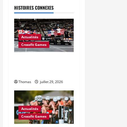
HISTOIRES CONNEXES
Actualités
Crossfit Games
CrossFit a-t-il mal calculé le
prix en argent des Jeux
CrossFit 2026 ?
Thomas
juillet 29, 2026
Actualités
Crossfit Games