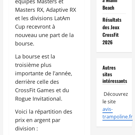
a Miami
équipes Masters et
Beach
Masters RX, Adaptive RX
et les divisions LatAm
Résultats
Cup recevront à
des Jeux
CrossFit
nouveau une part de la
2026
bourse.
La bourse est la
troisième plus
Autres
importante de l’année,
sites
intéressants
derrière celle des
CrossFit Games et du
Découvrez
Rogue Invitational.
le site
avis-
Voici la répartition des
trampoline.fr
prix en argent par
division :