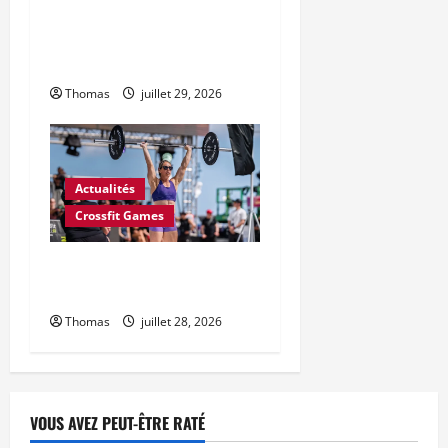
6 changements majeurs
souhaités par le Conseil des
athlètes CrossFit pour 2027
Thomas
juillet 29, 2026
Actualités
Crossfit Games
L’Open CrossFit 2027
commence le 18 février
Thomas
juillet 28, 2026
VOUS AVEZ PEUT-ÊTRE RATÉ