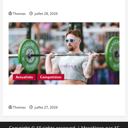
L’Open CrossFit 2027 commence le 18 février
Thomas
juillet 28, 2026
Actualités
Competition
FloElite diffusera Wodapalooza SoCal et 2027
Wodapalooza Miami Beach
Thomas
juillet 27, 2026
Copyright © All rights reserved.
|
MoreNews
par AF