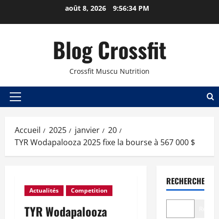
août 8, 2026
9:56:35 PM
Blog Crossfit
Crossfit Muscu Nutrition
Accueil
2025
janvier
20
TYR Wodapalooza 2025 fixe la bourse à 567 000 $
RECHERCHER
Actualités
Competition
TYR Wodapalooza
Recher