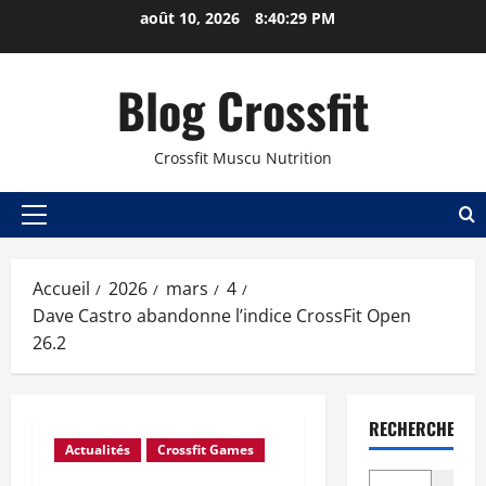
août 10, 2026
8:40:29 PM
Blog Crossfit
Crossfit Muscu Nutrition
Accueil
2026
mars
4
Dave Castro abandonne l’indice CrossFit Open
26.2
RECHERCHER
Actualités
Crossfit Games