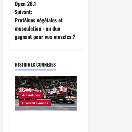
Open 26.1
Suivant:
Protéines végétales et
musculation : un duo
gagnant pour vos muscles ?
HISTOIRES CONNEXES
Actualités
Crossfit Games
CrossFit a-t-il mal calculé le
prix en argent des Jeux