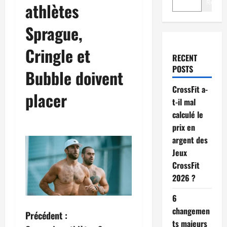
Recher
athlètes
Sprague,
Cringle et
RECENT
POSTS
Bubble doivent
CrossFit a-
placer
t-il mal
calculé le
prix en
argent des
Jeux
CrossFit
2026 ?
6
changemen
Précédent :
ts majeurs