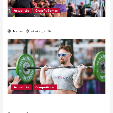
Actualités
Crossfit Games
L’Open CrossFit 2027 commence le 18 février
Thomas
juillet 28, 2026
Actualités
Competition
FloElite diffusera Wodapalooza SoCal et 2027
Wodapalooza Miami Beach