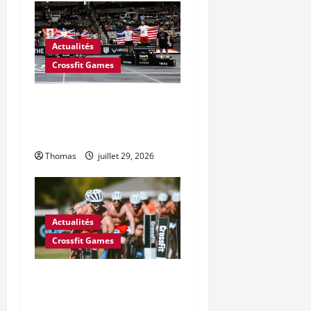
Actualités
Crossfit Games
CrossFit a-t-il mal calculé le
prix en argent des Jeux
CrossFit 2026 ?
Thomas
juillet 29, 2026
Actualités
Crossfit Games
6 changements majeurs
souhaités par le Conseil des