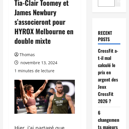
Tia-Clair Toomey et
Recher
James Newbury
s’associeront pour
HYROX Melbourne en
RECENT
double mixte
POSTS
CrossFit a-
Thomas
t-il mal
novembre 13, 2024
calculé le
1 minutes de lecture
prix en
argent des
Jeux
CrossFit
2026 ?
6
changemen
ts majeurs
Hier, j’ai partagé que