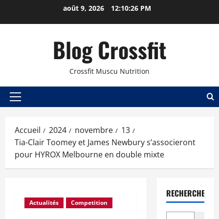
août 9, 2026
12:10:27 PM
Blog Crossfit
Crossfit Muscu Nutrition
Accueil
2024
novembre
13
Tia-Clair Toomey et James Newbury s’associeront
pour HYROX Melbourne en double mixte
RECHERCHER
Actualités
Competition